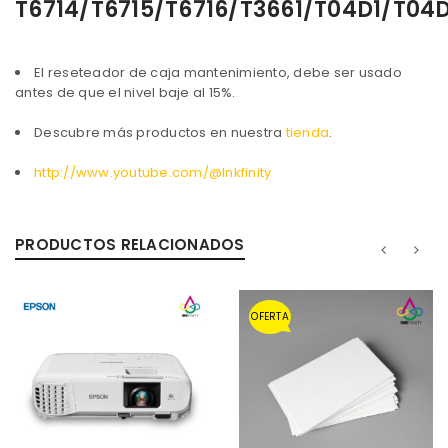
T6714/T6715/T6716/T3661/T04D1/T04
El reseteador de caja mantenimiento, debe ser usado
ACCEDER
antes de que el nivel baje al 15%.
Descubre más productos en nuestra
tienda
.
Nombre de usuario o correo electrónico
*
http://www.youtube.com/@Inkfinity
Contraseña
*
PRODUCTOS RELACIONADOS
Recuérdame
ACCESO
OFERTA
¿OLVIDASTE LA CONTRASEÑA?