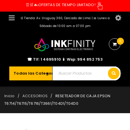
⏰🛒🔥¡OFERTAS DE TIEMPO LIMITADO!
🛒 Tienda: Av. Uruguay 360, Cercado de Lima | 📅 Lunes a
Sábado de 10:00 am a 07:00 pm
0
☎ Tlf: 1 4695910 📱 Wsp: 994 852 753
Todas las Categorías
Inicio
ACCESORIOS
RESETEADOR DE CAJA EPSON
/
/
T6714/T6715/T6716/T3661/T04D1/T04D0