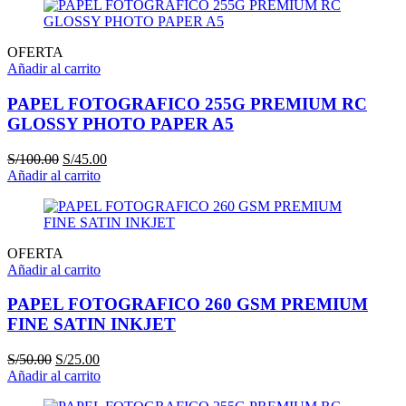
OFERTA
Añadir al carrito
PAPEL FOTOGRAFICO 255G PREMIUM RC
GLOSSY PHOTO PAPER A5
El
El
S/
100.00
S/
45.00
precio
precio
Añadir al carrito
original
actual
era:
es:
S/100.00.
S/45.00.
OFERTA
Añadir al carrito
PAPEL FOTOGRAFICO 260 GSM PREMIUM
FINE SATIN INKJET
El
El
S/
50.00
S/
25.00
precio
precio
Añadir al carrito
original
actual