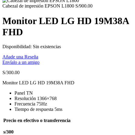
precio
precio
original
actual
Cabezal de impresión EPSON L1800
S/
900.00
era:
es:
S/1,050.00.
S/750.00.
Monitor LED LG HD 19M38A
FHD
Disponibilidad:
Sin existencias
Añade una Reseña
Envíalo a un amigo
S/
300.00
Monitor LED LG HD 19M38A FHD
Panel TN
Resolución 1366×768
Frecuencia 75Hz
Tiempo de respuesta 5ms
Precio en efectivo o transferencia
s/300