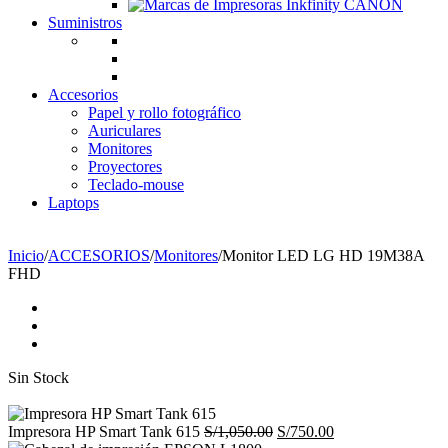
Suministros
Accesorios
Papel y rollo fotográfico
Auriculares
Monitores
Proyectores
Teclado-mouse
Laptops
☎ Tlf: 1 4695910 📱 Wsp: 994 852 753
Inicio
/
ACCESORIOS
/
Monitores
/
Monitor LED LG HD 19M38A
FHD
Sin Stock
El
El
Impresora HP Smart Tank 615
S/
1,050.00
S/
750.00