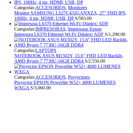
Categorías:
ACCESORIOS
,
Monitores
Monitor SAMSUNG LS27C432GANXZA, 27" FHD IPS,
100Hz, 4 ms, HDMI, USB, DP
S/
583.00
Categorías:
IMPRESORAS
,
Impresoras Epson
Impresora L6370 Ethernet Wi-Fi/ Dúplex/ ADF
S/
1,290.00
Categorías:
LAPTOPS
NOTEBOOK ASUS M1502Y, 15.6" FHD LED Backlit-
AMD Ryzen 7 7730U-16GB DDR4
S/
2,550.00
Categorías:
ACCESORIOS
,
Proyectores
Proyector EPSON Powerlite W52+ 4000 LUMENES
WXGA
S/
3,060.00