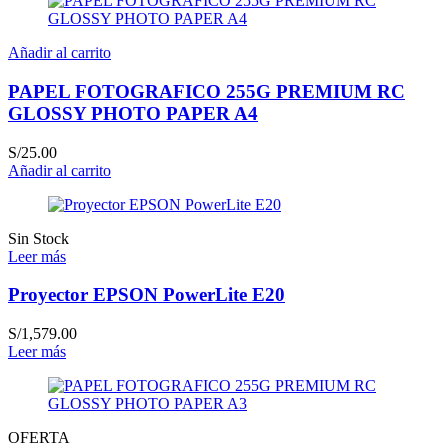
era:
es:
S/50.00.
S/25.00.
Añadir al carrito
PAPEL FOTOGRAFICO 255G PREMIUM RC
GLOSSY PHOTO PAPER A4
S/
25.00
Añadir al carrito
Sin Stock
Leer más
Proyector EPSON PowerLite E20
S/
1,579.00
Leer más
OFERTA