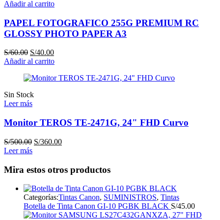
Añadir al carrito
PAPEL FOTOGRAFICO 255G PREMIUM RC
GLOSSY PHOTO PAPER A3
El
El
S/
60.00
S/
40.00
precio
precio
Añadir al carrito
original
actual
era:
es:
S/60.00.
S/40.00.
Sin Stock
Leer más
Monitor TEROS TE-2471G, 24" FHD Curvo
El
El
S/
500.00
S/
360.00
precio
precio
Leer más
original
actual
era:
es:
Mira estos otros productos
S/500.00.
S/360.00.
Categorías:
Tintas Canon
,
SUMINISTROS
,
Tintas
Botella de Tinta Canon GI-10 PGBK BLACK
S/
45.00