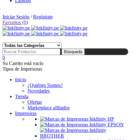
Laptops
🛒 Tienda: Av. Uruguay 360, Cercado de Lima | 📅 Lunes a Sábado de 10:00 am a 07:00 pm
Iniciar Sesión
/
Regístrate
Favoritos (0)
☎ Tlf: 1 4695910 📱 Wsp: 994 852 753
0
Su Carrito está vacío
Tipos de Impresoras
Inicio
¿Quiénes Somos?
Novedades
Tienda
Ofertas
Marketplace afiliados
Impresoras