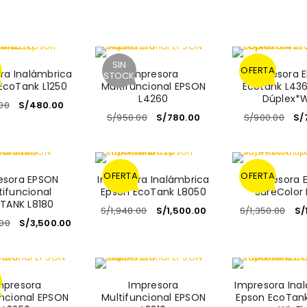
SIN
A
OFERTA
ra Inalámbrica
Impresora
Impresora 
STOCK
EcoTank L1250
Multifuncional EPSON
Ecotank L436
L4260
Dúplex*W
00
S/
480.00
S/
950.00
S/
780.00
S/
900.00
S/
OFERTA
OFERTA
esora EPSON
Impresora Inalámbrica
Impresora 
tifuncional
Epson EcoTank L8050
SureColor 
TANK L8180
S/
1,948.00
S/
1,500.00
S/
1,350.00
S/
.00
S/
3,500.00
A
mpresora
Impresora
Impresora Ina
uncional EPSON
Multifuncional EPSON
Epson EcoTank