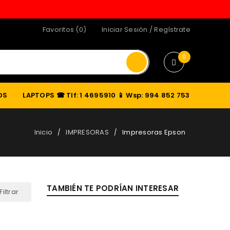
Favoritos (0)
Iniciar Sesión
/
Regístrate
0
OS
LAPTOPS
☎ Tlf: 1 4695910 📱 Wsp: 994 852 753
Inicio
IMPRESORAS
Impresoras Epson
/
/
TAMBIÉN TE PODRÍAN INTERESAR
Filtrar