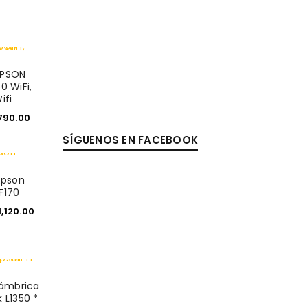
EPSON
0 WiFi,
ifi
790.00
SÍGUENOS EN FACEBOOK
Epson
F170
1,120.00
lámbrica
 L1350 *