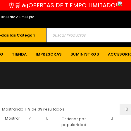
⏰🛒🔥¡OFERTAS DE TIEMPO LIMITADO!
e 10:00 am a 07:00 pm
IO
TIENDA
IMPRESORAS
SUMINISTROS
ACCESORI
Mostrando 1–9 de 39 resultados
Mostrar
9
Ordenar por
popularidad