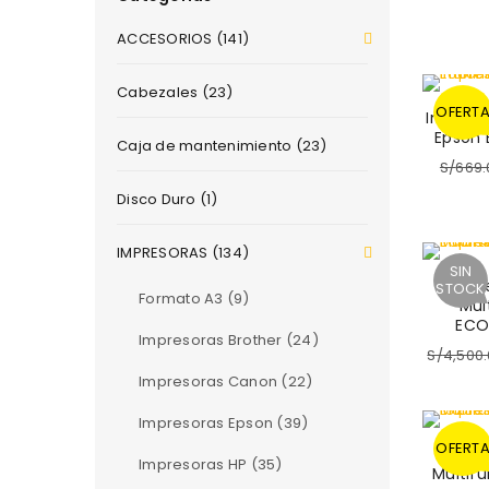
ACCESORIOS (141)
Cabezales (23)
OFERT
Impreso
Epson 
Caja de mantenimiento (23)
S/
669.
Disco Duro (1)
IMPRESORAS (134)
SIN
Impr
STOCK
Formato A3 (9)
Mul
ECO
Impresoras Brother (24)
S/
4,500
Impresoras Canon (22)
Impresoras Epson (39)
OFERT
I
Impresoras HP (35)
Multif