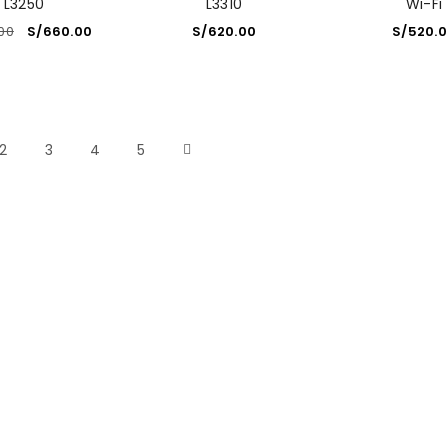
L3250
L3310
Wi-Fi
00
S/
660.00
S/
620.00
S/
520.0
2
3
4
5