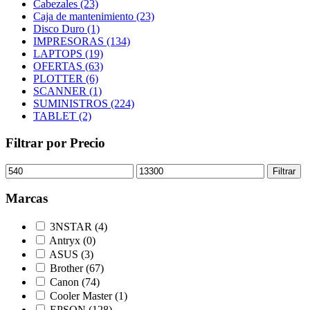
Cabezales (23)
Caja de mantenimiento (23)
Disco Duro (1)
IMPRESORAS (134)
LAPTOPS (19)
OFERTAS (63)
PLOTTER (6)
SCANNER (1)
SUMINISTROS (224)
TABLET (2)
Filtrar por Precio
Precio
Precio
Filtrar
mínimo
máximo
Marcas
3NSTAR
(4)
Antryx
(0)
ASUS
(3)
Brother
(67)
Canon
(74)
Cooler Master
(1)
EPSON
(128)