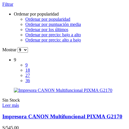
Filtrar
popularidad
Ordenar por popularidad
Ordenar por popularidad
Ordenar por puntuación media
Ordenar por los últimos
Ordenar por precio: bajo a alto
Ordenar por precio: alto a bajo
Mostrar
9
9
18
27
36
Sin Stock
Leer más
Impresora CANON Multifuncional PIXMA G2170
S/
545.00