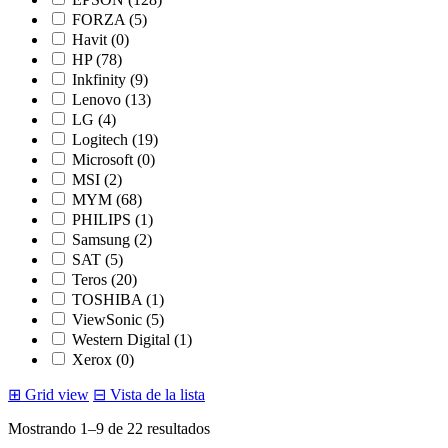
FORZA
(5)
Havit
(0)
HP
(78)
Inkfinity
(9)
Lenovo
(13)
LG
(4)
Logitech
(19)
Microsoft
(0)
MSI
(2)
MYM
(68)
PHILIPS
(1)
Samsung
(2)
SAT
(5)
Teros
(20)
TOSHIBA
(1)
ViewSonic
(5)
Western Digital
(1)
Xerox
(0)
⊞
Grid view
⊟
Vista de la lista
Ordenado
Mostrando 1–9 de 22 resultados
por