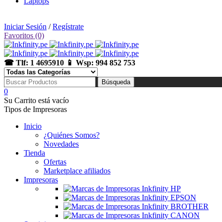
Laptops
🛒 Tienda: Av. Uruguay 360, Cercado de Lima | 📅 Lunes a Sábado de 10:00 am a 07:00 pm
Iniciar Sesión
/
Regístrate
Favoritos (0)
☎ Tlf: 1 4695910 📱 Wsp: 994 852 753
0
Su Carrito está vacío
Tipos de Impresoras
Inicio
¿Quiénes Somos?
Novedades
Tienda
Ofertas
Marketplace afiliados
Impresoras