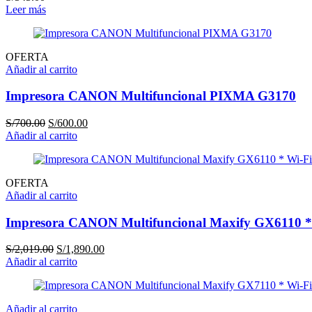
Leer más
OFERTA
Añadir al carrito
Impresora CANON Multifuncional PIXMA G3170
El
El
S/
700.00
S/
600.00
precio
precio
Añadir al carrito
original
actual
era:
es:
S/700.00.
S/600.00.
OFERTA
Añadir al carrito
Impresora CANON Multifuncional Maxify GX6110 *
El
El
S/
2,019.00
S/
1,890.00
precio
precio
Añadir al carrito
original
actual
era:
es:
S/2,019.00.
S/1,890.00.
Añadir al carrito