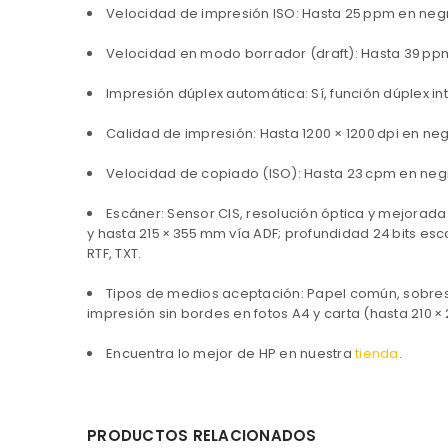
Velocidad de impresión ISO: Hasta 25 ppm en negr
Velocidad en modo borrador (draft): Hasta 39 ppm
Impresión dúplex automática: Sí, función dúplex in
Calidad de impresión: Hasta 1200 × 1200 dpi en neg
Velocidad de copiado (ISO): Hasta 23 cpm en negro
Escáner: Sensor CIS, resolución óptica y mejora
y hasta 215 × 355 mm vía ADF; profundidad 24 bits esca
RTF, TXT.
Tipos de medios aceptación: Papel común, sobres, t
impresión sin bordes en fotos A4 y carta (hasta 210 ×
Encuentra lo mejor de HP en nuestra
tienda
.
PRODUCTOS RELACIONADOS