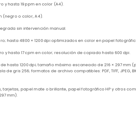
o y hasta 19 ppm en color (A4).
 (negro o color, A4).
tegrada sin intervención manual.
ro; hasta 4800 × 1200 dpi optimizados en color en papel fotográfic
 y hasta 17 cpm en color; resolución de copiado hasta 600 dpi.
da de hasta 1200 dpi; tamaño máximo escaneado de 216 × 297 mm (
la de gris 256; formatos de archivo compatibles: PDF, TIFF, JPEG, B
arjetas, papel mate o brillante, papel fotográfico HP y otros com
 297 mm).