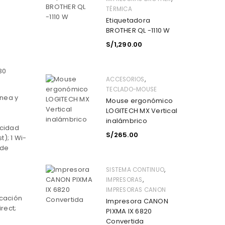
TÉRMICA
Etiquetadora
BROTHER QL -1110 W
S/
1,290.00
30
,
ACCESORIOS
TECLADO-MOUSE
anea y
Mouse ergonómico
LOGITECH MX Vertical
inalámbrico
ocidad
S/
265.00
t); 1 Wi-
 de
,
SISTEMA CONTINUO
,
IMPRESORAS
IMPRESORAS CANON
icación
Impresora CANON
rect;
PIXMA IX 6820
Convertida