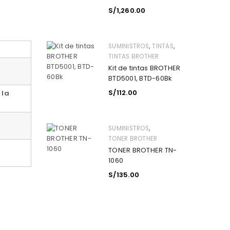
S/
1,260.00
,
,
SUMINISTROS
TINTAS
TINTAS BROTHER
Kit de tintas BROTHER
BTD5001, BTD-60Bk
S/
112.00
 la
,
SUMINISTROS
TONER BROTHER
TONER BROTHER TN-
1060
S/
135.00