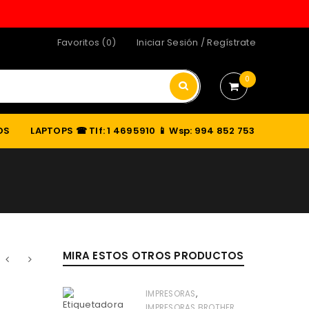
Favoritos (0)
Iniciar Sesión
/
Regístrate
0
OS
LAPTOPS
☎ Tlf: 1 4695910 📱 Wsp: 994 852 753
MIRA ESTOS OTROS PRODUCTOS
,
IMPRESORAS
,
IMPRESORAS BROTHER