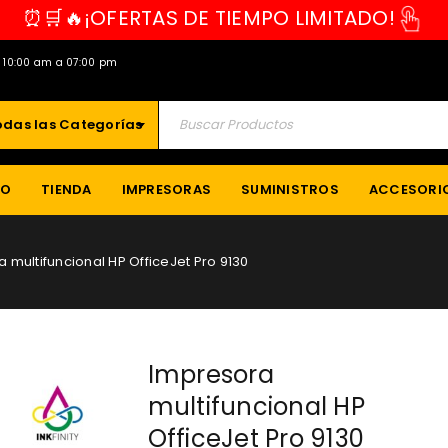
⏰🛒🔥¡OFERTAS DE TIEMPO LIMITADO!
e 10:00 am a 07:00 pm
odas las Categorías
IO
TIENDA
IMPRESORAS
SUMINISTROS
ACCESORI
 multifuncional HP OfficeJet Pro 9130
Impresora
multifuncional HP
OfficeJet Pro 9130