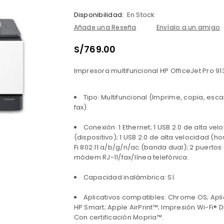
Disponibilidad:
En Stock
Añade una Reseña
Envíalo a un amigo
S/
769.00
Impresora multifuncional HP OfficeJet Pro 91
Tipo: Multifuncional (Imprime, copia, esc
fax).
Conexión: 1 Ethernet; 1 USB 2.0 de alta vel
(dispositivo); 1 USB 2.0 de alta velocidad (hos
Fi 802.11 a/b/g/n/ac (banda dual); 2 puertos
módem RJ-11/fax/línea telefónica.
Capacidad inalámbrica: Sí.
Aplicativos compatibles: Chrome OS; Apl
HP Smart; Apple AirPrint™; Impresión Wi-Fi® Di
Con certificación Mopria™.