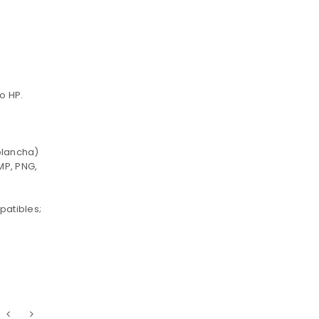
o HP.
plancha)
MP, PNG,
patibles;