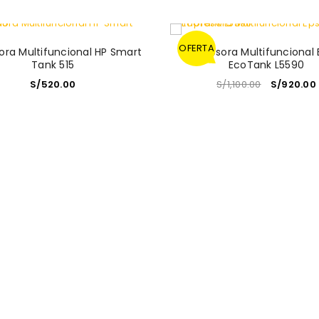
OFERTA
ora Multifuncional HP Smart
Impresora Multifuncional
Tank 515
EcoTank L5590
S/
520.00
S/
1,100.00
S/
920.00