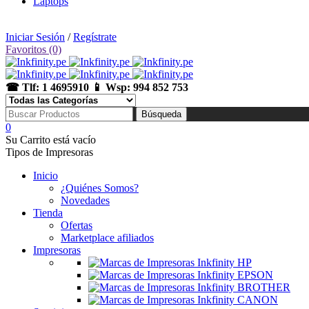
Laptops
🛒 Tienda: Av. Uruguay 360, Cercado de Lima | 📅 Lunes a Sábado de 10:00 am a 07:00 pm
Iniciar Sesión
/
Regístrate
Favoritos (0)
☎ Tlf: 1 4695910 📱 Wsp: 994 852 753
0
Su Carrito está vacío
Tipos de Impresoras
Inicio
¿Quiénes Somos?
Novedades
Tienda
Ofertas
Marketplace afiliados
Impresoras