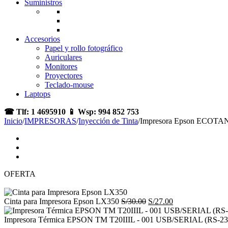
Suministros
Accesorios
Papel y rollo fotográfico
Auriculares
Monitores
Proyectores
Teclado-mouse
Laptops
☎ Tlf: 1 4695910 📱 Wsp: 994 852 753
Inicio
/
IMPRESORAS
/
Inyección de Tinta
/
Impresora Epson ECOTA
OFERTA
El
El
Cinta para Impresora Epson LX350
S/
30.00
S/
27.00
precio
precio
original
actual
Impresora Térmica EPSON TM T20IIIL - 001 USB/SERIAL (RS