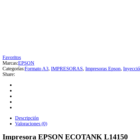
Favoritos
Marcas:
EPSON
Categorías:
Formato A3
,
IMPRESORAS
,
Impresoras Epson
,
Inyecció
Share:
Descripción
Valoraciones (0)
Impresora EPSON ECOTANK L14150