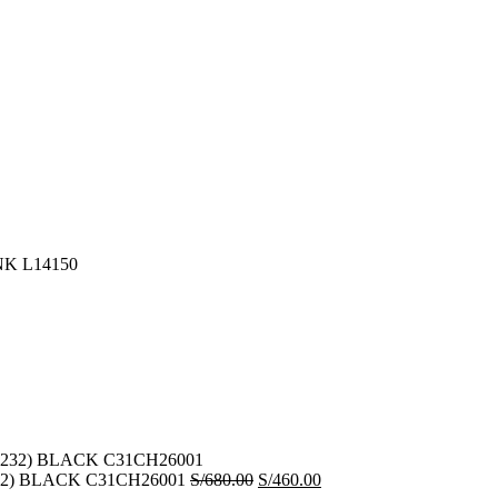
NK L14150
El
El
-232) BLACK C31CH26001
S/
680.00
S/
460.00