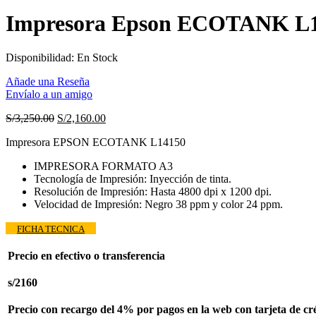
era:
es:
S/30.00.
S/27.00.
Impresora Epson ECOTANK L
Disponibilidad:
En Stock
Añade una Reseña
Envíalo a un amigo
El
El
S/
3,250.00
S/
2,160.00
precio
precio
Impresora EPSON ECOTANK L14150
original
actual
era:
es:
IMPRESORA FORMATO A3
S/3,250.00.
S/2,160.00.
Tecnología de Impresión: Inyección de tinta.
Resolución de Impresión: Hasta 4800 dpi x 1200 dpi.
Velocidad de Impresión: Negro 38 ppm y color 24 ppm.
FICHA TECNICA
Precio en efectivo o transferencia
s/2160
Precio con recargo del 4% por pagos en la web con tarjeta de cré