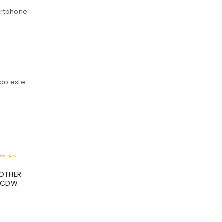
artphone.
ado este
ROTHER
0 CDW