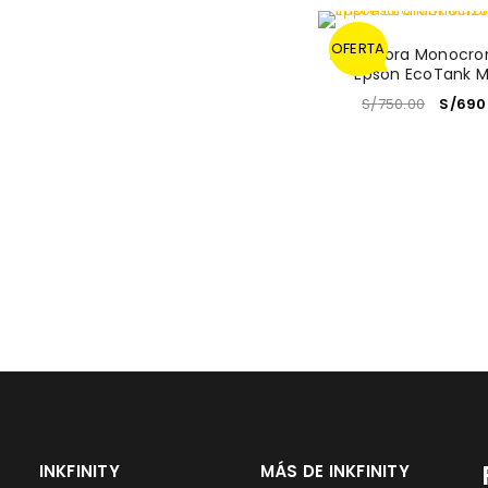
OFERTA
Impresora Monocro
Epson EcoTank M
S/
750.00
S/
690
INKFINITY
MÁS DE INKFINITY