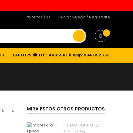
Favoritos (0)
Iniciar Sesión
/
Regístrate
0
OS
LAPTOPS
☎ Tlf: 1 4695910 📱 Wsp: 994 852 753
MIRA ESTOS OTROS PRODUCTOS
,
SISTEMA CONTINUO
,
IMPRESORAS