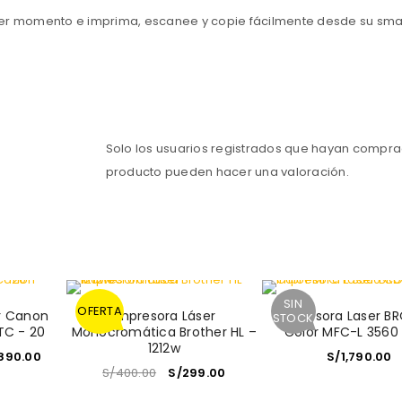
uier momento e imprima, escanee y copie fácilmente desde su sm
Solo los usuarios registrados que hayan compr
producto pueden hacer una valoración.
SIN
OFERTA
er Canon
Impresora Láser
Impresora Laser B
STOCK
C - 20
Monocromática Brother HL –
Color MFC-L 356
1212w
,890.00
S/
1,790.00
S/
400.00
S/
299.00