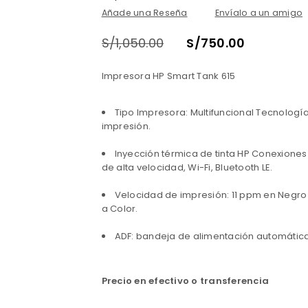
Añade una Reseña
Envíalo a un amigo
S/
1,050.00
S/
750.00
Impresora HP Smart Tank 615
Tipo Impresora: Multifuncional Tecnologí
impresión.
Inyección térmica de tinta HP Conexiones
de alta velocidad, Wi-Fi, Bluetooth LE.
Velocidad de impresión: 11 ppm en Negro
a Color.
ADF: bandeja de alimentación automática
Precio en efectivo o transferencia