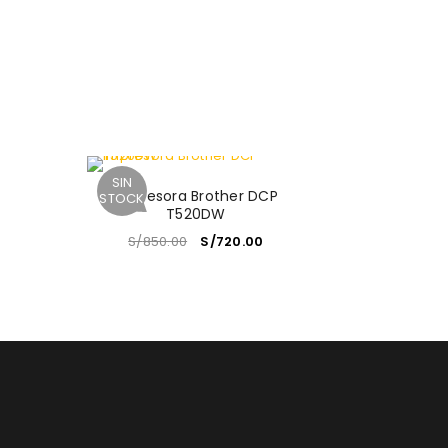
SIN
Impresora Brother DCP
STOCK
T520DW
S/
850.00
S/
720.00