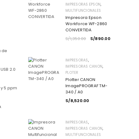
,
IMPRESORAS EPSON
MULTIFUNCIONALES
Impresora Epson
Workforce WF-2860
CONVERTIDA
S/
1,350.00
S/
890.00
a de
,
IMPRESORAS
,
IMPRESORAS CANON
 USB 2.0
PLOTER
Plotter CANON
ImagePROGRAF TM-
 y 5 ppm
340 / A0
S/
8,520.00
.
,
IMPRESORAS
,
IMPRESORAS CANON
MULTIFUNCIONALES