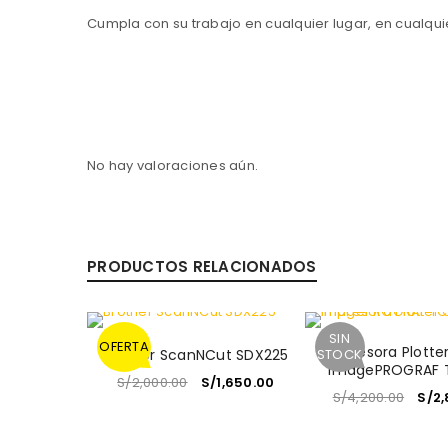
Cumpla con su trabajo en cualquier lugar, en cualq
No hay valoraciones aún.
PRODUCTOS RELACIONADOS
SIN
OFERTA
Impresora Plott
Brother ScanNCut SDX225
STOCK
imagePROGRAF T
S/
2,000.00
S/
1,650.00
S/
4,200.00
S/
2