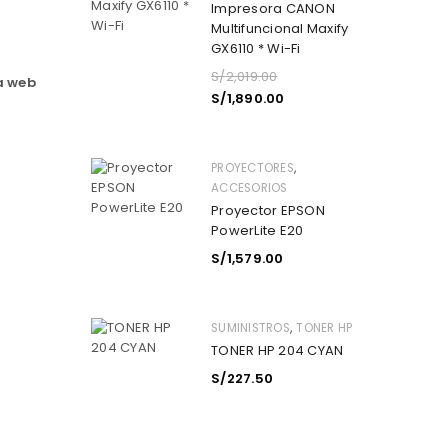
Impresora CANON
Multifuncional Maxify
GX6110 * Wi-Fi
S/
2,019.00
a web
S/
1,890.00
,
PROYECTORES
ACCESORIOS
Proyector EPSON
PowerLite E20
S/
1,579.00
,
SUMINISTROS
TONER HP
TONER HP 204 CYAN
S/
227.50