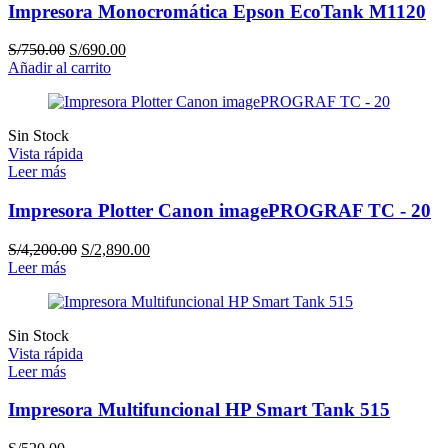
Impresora Monocromática Epson EcoTank M1120
El
El
S/
750.00
S/
690.00
precio
precio
Añadir al carrito
original
actual
era:
es:
S/750.00.
S/690.00.
Sin Stock
Vista rápida
Leer más
Impresora Plotter Canon imagePROGRAF TC - 20
El
El
S/
4,200.00
S/
2,890.00
precio
precio
Leer más
original
actual
era:
es:
S/4,200.00.
S/2,890.00.
Sin Stock
Vista rápida
Leer más
Impresora Multifuncional HP Smart Tank 515