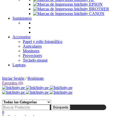
Suministros
Accesorios
Papel y rollo fotográfico
Auriculares
Monitores
Proyectores
Teclado-mouse
Laptops
🛒 Tienda: Av. Uruguay 360, Cercado de Lima | 📅 Lunes a Sábado de 10:00 am a 07:00 pm
Iniciar Sesión
/
Regístrate
Favoritos (0)
☎ Tlf: 1 4695910 📱 Wsp: 994 852 753
0