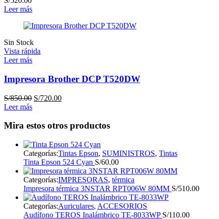
S/
520.00
Leer más
Sin Stock
Vista rápida
Leer más
Impresora Brother DCP T520DW
El
El
S/
850.00
S/
720.00
precio
precio
Leer más
original
actual
era:
es:
Mira estos otros productos
S/850.00.
S/720.00.
Categorías:
Tintas Epson
,
SUMINISTROS
,
Tintas
Tinta Epson 524 Cyan
S/
60.00
Categorías:
IMPRESORAS
,
térmica
Impresora térmica 3NSTAR RPT006W 80MM
S/
510.00
Categorías:
Auriculares
,
ACCESORIOS
Audífono TEROS Inalámbrico TE-8033WP
S/
110.00