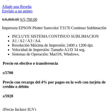
Añade una Reseña
Envíalo a un amigo
El
El
S/
6,800.00
S/
5,700.00
precio
precio
Impresora EPSON Plotter Surecolor T3170 Continuo Sublimación
original
actual
era:
es:
INCLUYE SISTEMA CONTINUO SUBLIMACION
S/6,800.00.
S/5,700.00.
A1 / A2 / A3 / A4.
Resolución Máxima de Impresión: 2400 x 1200 dpi.
Velocidad de Impresión: Tamaño A1/D 34 seg.
Sistemas de Operación: MacOS, Windows.
Precio en efectivo o transferencia
s/5700
Precio con recargo del 4% por pagos en la web con tarjeta de
crédito o débito
s/5928
(Precio Incluye IGV)