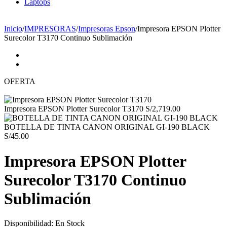
Laptops
☎ Tlf: 1 4695910 📱 Wsp: 994 852 753
Inicio
/
IMPRESORAS
/
Impresoras Epson
/
Impresora EPSON Plotter
Surecolor T3170 Continuo Sublimación
OFERTA
Impresora EPSON Plotter Surecolor T3170
S/
2,719.00
BOTELLA DE TINTA CANON ORIGINAL GI-190 BLACK
S/
45.00
Impresora EPSON Plotter
Surecolor T3170 Continuo
Sublimación
Disponibilidad:
En Stock