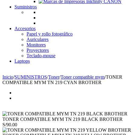
Suministros
Accesorios
Papel y rollo fotográfico
Auriculares
Monitores
Proyectores
Teclado-mouse
Laptops
☎ Tlf: 1 4695910 📱 Wsp: 994 852 753
Inicio
/
SUMINISTROS
/
Toner
/
Toner compatible mym
/
TONER
COMPATIBLE MYM TN 219 CYAN BROTHER
TONER COMPATIBLE MYM TN 219 BLACK BROTHER
S/
90.00