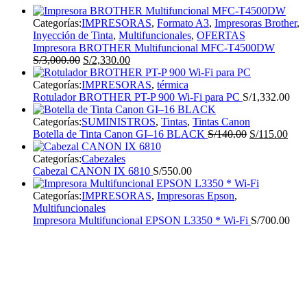
Categorías:
IMPRESORAS
,
Formato A3
,
Impresoras Brother
,
Inyección de Tinta
,
Multifuncionales
,
OFERTAS
Impresora BROTHER Multifuncional MFC-T4500DW
El
El
S/
3,000.00
S/
2,330.00
precio
precio
original
actual
Categorías:
IMPRESORAS
,
térmica
era:
es:
Rotulador BROTHER PT-P 900 Wi-Fi para PC
S/
1,332.00
S/3,000.00.
S/2,330.00.
Categorías:
SUMINISTROS
,
Tintas
,
Tintas Canon
El
El
Botella de Tinta Canon GI–16 BLACK
S/
140.00
S/
115.00
precio
prec
original
actu
Categorías:
Cabezales
era:
es:
Cabezal CANON IX 6810
S/
550.00
S/140.00.
S/11
Categorías:
IMPRESORAS
,
Impresoras Epson
,
Multifuncionales
Impresora Multifuncional EPSON L3350 * Wi-Fi
S/
700.00