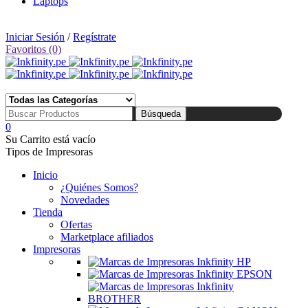
Laptops
🛒 Tienda: Av. Uruguay 360, Cercado de Lima | 📅 Lunes a Sábado de 10:00 am a 07:00 pm
Iniciar Sesión
/
Regístrate
Favoritos (0)
☎ Tlf: 1 4695910 📱 Wsp: 994 852 753
0
Su Carrito está vacío
Tipos de Impresoras
Inicio
¿Quiénes Somos?
Novedades
Tienda
Ofertas
Marketplace afiliados
Impresoras