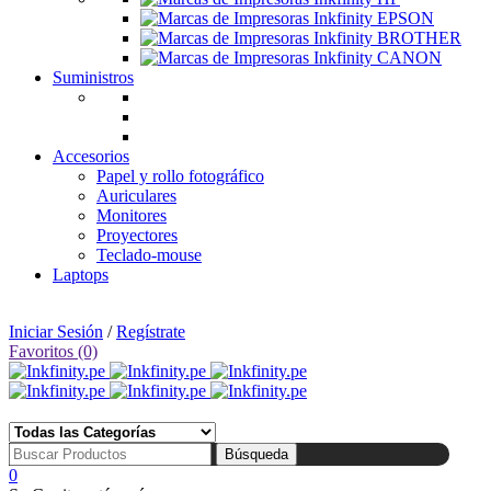
Suministros
Accesorios
Papel y rollo fotográfico
Auriculares
Monitores
Proyectores
Teclado-mouse
Laptops
🛒 Tienda: Av. Uruguay 360, Cercado de Lima | 📅 Lunes a Sábado de 10:00 am a 07:00 pm
Iniciar Sesión
/
Regístrate
Favoritos (0)
☎ Tlf: 1 4695910 📱 Wsp: 994 852 753
0