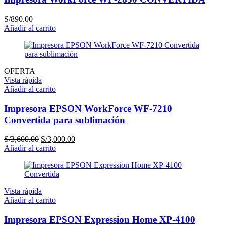
S/
890.00
Añadir al carrito
OFERTA
Vista rápida
Añadir al carrito
Impresora EPSON WorkForce WF-7210
Convertida para sublimación
El
El
S/
3,600.00
S/
3,000.00
precio
precio
Añadir al carrito
original
actual
era:
es:
S/3,600.00.
S/3,000.00.
Vista rápida
Añadir al carrito
Impresora EPSON Expression Home XP-4100