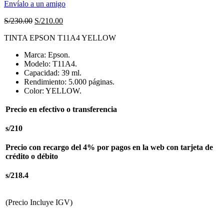
Envíalo a un amigo
El
El
S/
230.00
S/
210.00
precio
precio
TINTA EPSON T11A4 YELLOW
original
actual
era:
es:
Marca: Epson.
S/230.00.
S/210.00.
Modelo: T11A4.
Capacidad: 39 ml.
Rendimiento: 5.000 páginas.
Color: YELLOW.
Precio en efectivo o transferencia
s/210
Precio con recargo del 4% por pagos en la web con tarjeta de
crédito o débito
s/218.4
(Precio Incluye IGV)