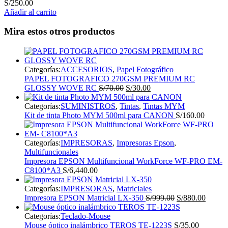
S/
250.00
Añadir al carrito
Mira estos otros productos
Categorías:
ACCESORIOS
,
Papel Fotográfico
PAPEL FOTOGRAFICO 270GSM PREMIUM RC
El
El
GLOSSY WOVE RC
S/
70.00
S/
30.00
precio
precio
original
actual
Categorías:
SUMINISTROS
,
Tintas
,
Tintas MYM
era:
es:
Kit de tinta Photo MYM 500ml para CANON
S/
160.00
S/70.00.
S/30.00.
Categorías:
IMPRESORAS
,
Impresoras Epson
,
Multifuncionales
Impresora EPSON Multifuncional WorkForce WF-PRO EM-
C8100*A3
S/
6,440.00
Categorías:
IMPRESORAS
,
Matriciales
El
El
Impresora EPSON Matricial LX-350
S/
999.00
S/
880.00
precio
precio
original
actual
Categorías:
Teclado-Mouse
era:
es:
Mouse óptico inalámbrico TEROS TE-1223S
S/
35.00