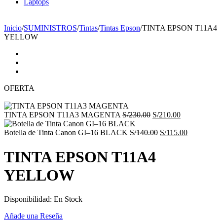
Laptops
☎ Tlf: 1 4695910 📱 Wsp: 994 852 753
Inicio
/
SUMINISTROS
/
Tintas
/
Tintas Epson
/
TINTA EPSON T11A4
YELLOW
OFERTA
El
El
TINTA EPSON T11A3 MAGENTA
S/
230.00
S/
210.00
precio
precio
original
El
actual
El
Botella de Tinta Canon GI–16 BLACK
S/
140.00
S/
115.00
era:
precio
es:
precio
S/230.00.
original
S/210.00.
actual
TINTA EPSON T11A4
era:
es:
S/140.00.
S/115.00.
YELLOW
Disponibilidad:
En Stock
Añade una Reseña