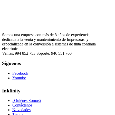
original
actual
era:
es:
S/50.00.
S/25.00.
Somos una empresa con más de 8 años de experiencia,
dedicada a la venta y mantenimiento de Impresoras, y
especializada en la conversión a sistemas de tinta continua
electrónica.
Ventas: 994 852 753 Soporte: 946 551 760
Síguenos
Facebook
Youtube
Inkfinity
¿Quiénes Somos?
Contáctenos
Novedades
Tienda