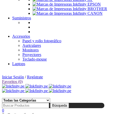
Suministros
Accesorios
Papel y rollo fotográfico
Auriculares
Monitores
Proyectores
Teclado-mouse
Laptops
🛒 Tienda: Av. Uruguay 360, Cercado de Lima | 📅 Lunes a Sábado de 10:00 am a 07:00 pm
Iniciar Sesión
/
Regístrate
Favoritos (0)
☎ Tlf: 1 4695910 📱 Wsp: 994 852 753
0