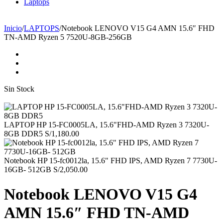
Laptops
☎ Tlf: 1 4695910 📱 Wsp: 994 852 753
Inicio
/
LAPTOPS
/
Notebook LENOVO V15 G4 AMN 15.6″ FHD
TN-AMD Ryzen 5 7520U-8GB-256GB
Sin Stock
LAPTOP HP 15-FC0005LA, 15.6"FHD-AMD Ryzen 3 7320U-
8GB DDR5
S/
1,180.00
Notebook HP 15-fc0012la, 15.6" FHD IPS, AMD Ryzen 7 7730U-
16GB- 512GB
S/
2,050.00
Notebook LENOVO V15 G4
AMN 15.6″ FHD TN-AMD