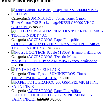
Mira estos otros productos
Categorías:
SUMINISTROS
,
Toner
,
Toner Canon
Toner Canon T02 Black, imagePRESS C80000 VP / C
C10000VP
S/
385.00
Categorías:
ACCESORIOS
,
Papel Fotográfico
ROLLO SERIGRAFIA FILM TRANSPARENTE MICA
TEXTIL INKJET * A1
S/
100.00
Categorías:
ACCESORIOS
,
Teclado-Mouse
Mouse LOGITECH Pebble M 350S- Blanco inalámbrico
S/
75.00
Categorías:
Tintas Epson
,
SUMINISTROS
,
Tintas
TINTA EPSON 673 BLACK
S/
52.00
Categorías:
ACCESORIOS
,
Papel Fotográfico
PAPEL FOTOGRAFICO 260 GSM PREMIUM FINE
El
El
SATIN INKJET
S/
50.00
S/
25.00
precio
precio