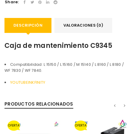
Share:
DESCRIPCIÓN
VALORACIONES (0)
ACCEDER
Caja de mantenimiento C9345
Nombre de usuario o correo electrónico
*
Compatibilidad: L 15150 / L 15160 / M 15140 / L 8160 / L 8180 /
WF 7830 / WF 7840.
Contraseña
*
YOUTUBEINKFINITY
PRODUCTOS RELACIONADOS
Recuérdame
ACCESO
OFERTA
OFERTA
¿OLVIDASTE LA CONTRASEÑA?