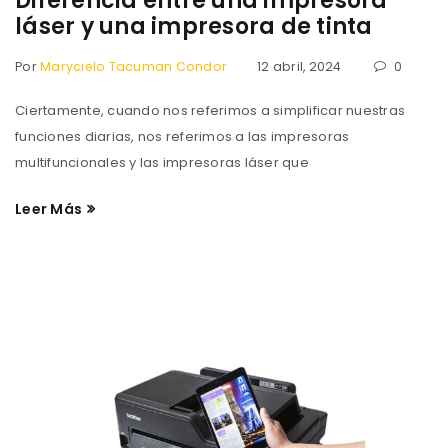
Diferencia entre una impresora
láser y una impresora de tinta
Nombre de usuario o correo electrónico
*
Por
Marycielo Tacuman Condor
12 abril, 2024
0
Ciertamente, cuando nos referimos a simplificar nuestras
Contraseña
*
funciones diarias, nos referimos a las impresoras
multifuncionales y las impresoras láser que
Recuérdame
Leer Más
ACCESO
¿OLVIDASTE LA CONTRASEÑA?