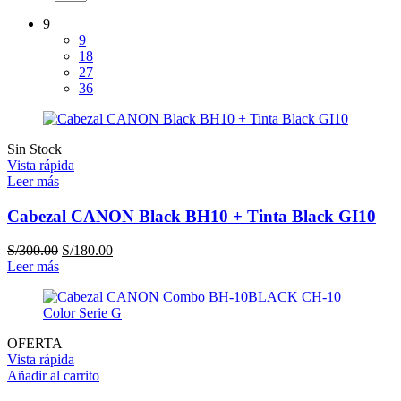
9
9
18
27
36
Sin Stock
Vista rápida
Leer más
Cabezal CANON Black BH10 + Tinta Black GI10
El
El
S/
300.00
S/
180.00
precio
precio
Leer más
original
actual
era:
es:
S/300.00.
S/180.00.
OFERTA
Vista rápida
Añadir al carrito