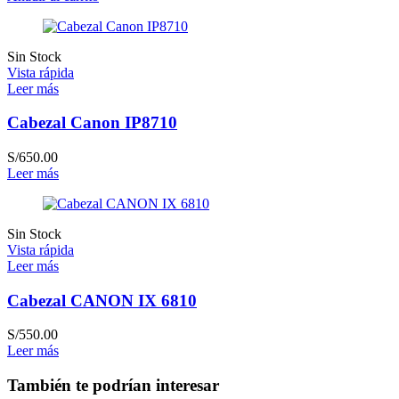
original
actual
era:
es:
S/1,300.00.
S/1,080.00.
Sin Stock
Vista rápida
Leer más
Cabezal Canon IP8710
S/
650.00
Leer más
Sin Stock
Vista rápida
Leer más
Cabezal CANON IX 6810
S/
550.00
Leer más
También te podrían interesar