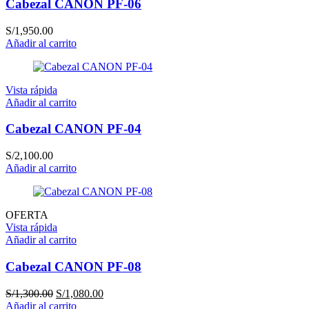
Cabezal CANON PF-06
S/
1,950.00
Añadir al carrito
Vista rápida
Añadir al carrito
Cabezal CANON PF-04
S/
2,100.00
Añadir al carrito
OFERTA
Vista rápida
Añadir al carrito
Cabezal CANON PF-08
El
El
S/
1,300.00
S/
1,080.00
precio
precio
Añadir al carrito