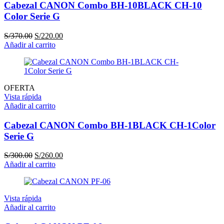
Cabezal CANON Combo BH-10BLACK CH-10
Color Serie G
El
El
S/
370.00
S/
220.00
precio
precio
Añadir al carrito
original
actual
era:
es:
S/370.00.
S/220.00.
OFERTA
Vista rápida
Añadir al carrito
Cabezal CANON Combo BH-1BLACK CH-1Color
Serie G
El
El
S/
300.00
S/
260.00
precio
precio
Añadir al carrito
original
actual
era:
es:
S/300.00.
S/260.00.
Vista rápida
Añadir al carrito