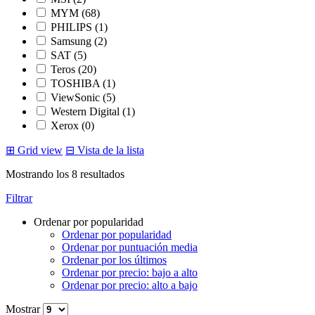
MYM
(68)
PHILIPS
(1)
Samsung
(2)
SAT
(5)
Teros
(20)
TOSHIBA
(1)
ViewSonic
(5)
Western Digital
(1)
Xerox
(0)
⊞
Grid view
⊟
Vista de la lista
Ordenado
Mostrando los 8 resultados
por
Filtrar
popularidad
Ordenar por popularidad
Ordenar por popularidad
Ordenar por puntuación media
Ordenar por los últimos
Ordenar por precio: bajo a alto
Ordenar por precio: alto a bajo
Mostrar