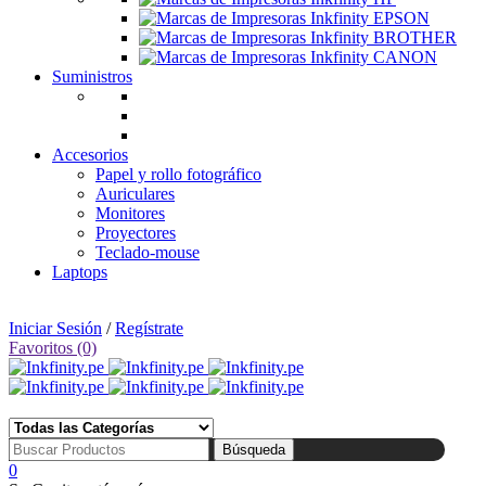
Suministros
Accesorios
Papel y rollo fotográfico
Auriculares
Monitores
Proyectores
Teclado-mouse
Laptops
🛒 Tienda: Av. Uruguay 360, Cercado de Lima | 📅 Lunes a Sábado de 10:00 am a 07:00 pm
Iniciar Sesión
/
Regístrate
Favoritos (0)
☎ Tlf: 1 4695910 📱 Wsp: 994 852 753
0